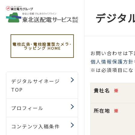
デジタ
電柱広告･電柱設置型カメラ･
ラッピング
HOME
お問い合わせは下
個人情報保護方針
※は必須項目にな
デジタルサイネージ
TOP
貴社名
※
プロフィール
所在地
※
コンテンツ入稿条件