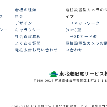
看板の種類
電柱設置型カメラの
ス
料金
イプ
デザイン
→ネットワーク
シー
キャラクター
(sim)型
社会貢献看板
→SDカード型
よくある質問
電柱設置型カメラお
電柱広告お問い合わせ
い合わせ
東北送配電サービス
〒980-0014 宮城県仙台市青葉区本町2-5-1
Copyright (C) 電柱広告｜東北送配電サービス（東北電力グループ