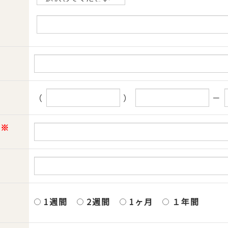
（
）
－
※
1週間
2週間
1ヶ月
１年間