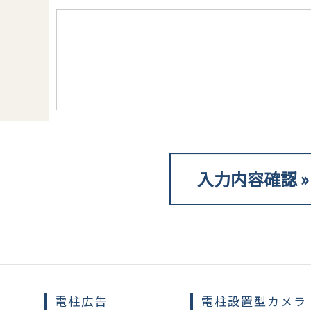
※
電柱広告
電柱設置型カメラ