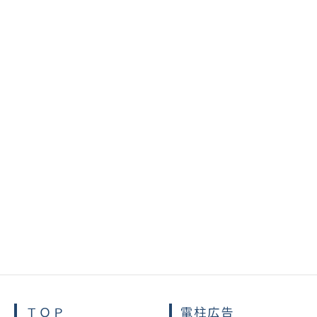
お客さまの広告状況を確認する
巡視点検
を実施しています。
退色・汚破損等の点検や無断広
去・清掃を行っております。
広告景観を維持させるため、退
柱広告は無償でお取替えしてお
ＴＯＰ
電柱広告