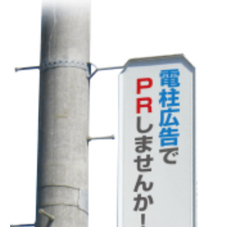
お
店・
会
社
へ
の
誘
導
案
内
電
柱
広
告
は、