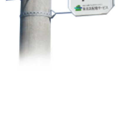
公
道
上
に
掲
出
で
き
る
広
告
媒
体
で、