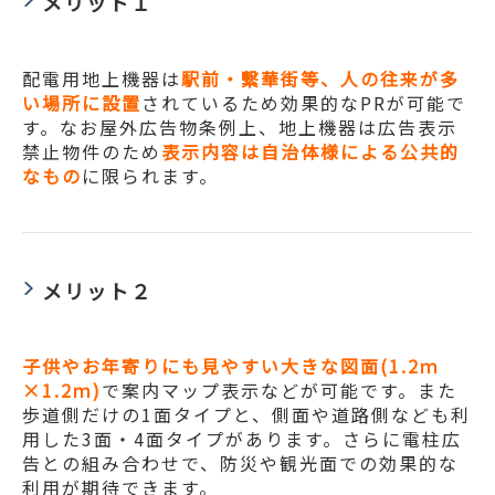
メリット１
配電用地上機器は
駅前・繫華街等、人の往来が多
い場所に設置
されているため効果的なPRが可能で
す。なお屋外広告物条例上、地上機器は広告表示
禁止物件のため
表示内容は自治体様による公共的
なもの
に限られます。
メリット２
子供やお年寄りにも見やすい大きな図面(1.2ｍ
×1.2ｍ)
で案内マップ表示などが可能です。また
歩道側だけの1面タイプと、側面や道路側なども利
用した3面・4面タイプがあります。さらに電柱広
告との組み合わせで、防災や観光面での効果的な
利用が期待できます。