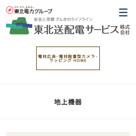
電柱広告･電柱設置型カメラ･
ラッピング
HOME
地上機器