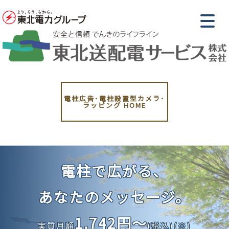
電柱広告･電柱設置型カメラ･
ラッピング
HOME
電柱で広がる、
あなたのメッセージ。
1,742円～
実質月額
(税込)(※)