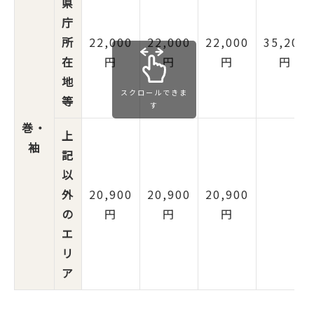
県
庁
所
22,000
22,000
22,000
35,200
在
円
円
円
円
地
スクロールできま
等
す
巻・
上
袖
記
以
外
20,900
20,900
20,900
の
円
円
円
エ
リ
ア