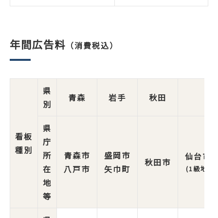
年間広告料
（消費税込）
県
青森
岩手
秋田
別
県
看板
庁
種別
所
青森市
盛岡市
仙台市
秋田市
在
八戸市
矢巾町
(1級地)
地
等