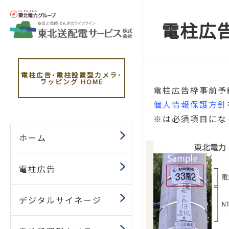
電柱広
電柱広告･電柱設置型カメラ･
ラッピング
HOME
電柱広告枠事前予
個人情報保護方針
※は必須項目にな
ホーム
電柱広告
デジタルサイネージ