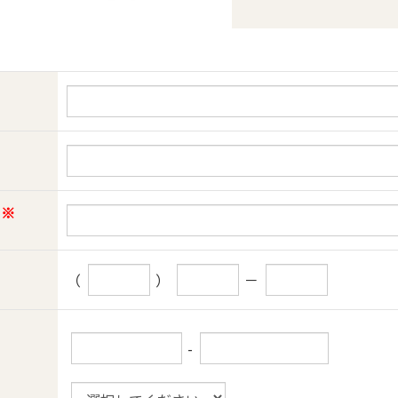
※
（
）
－
-